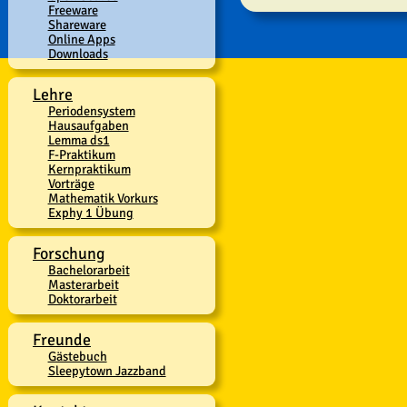
Freeware
Shareware
Online Apps
Downloads
Lehre
Periodensystem
Hausaufgaben
Lemma ds1
F-Praktikum
Kernpraktikum
Vorträge
Mathematik Vorkurs
Exphy 1 Übung
Forschung
Bachelorarbeit
Masterarbeit
Doktorarbeit
Freunde
Gästebuch
Sleepytown Jazzband