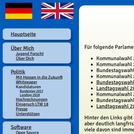
Hauptseite
Für folgende Parlamen
Über Mich
Jugend Forscht
Kommunalwahl 2
Über Dich
Kommunalwahl 2
Bundestagswahl
Politik
Kommunalwahl 2
Mit Hessen in die Zukunft
Bundestagswahl 
Whitepaper
Kandidaturen
Landtagswahl 20
Bundestag 2017
Kommunalwahl 2
Landtag 2018
Hochrechnungen
Bundestagswahl 
Einspruch LTW 18
Landtagswahl 20
Presse
Unterstützen
Hinter den Links gibt
aber deutlich langfri
Software
viele davon sind imme
Open Source